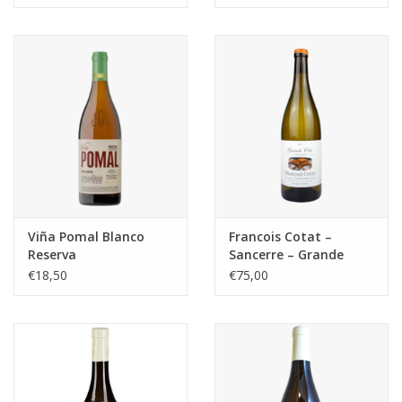
Viña Pomal Blanco
Francois Cotat –
Reserva
Sancerre – Grande
Côte
€18,50
€75,00