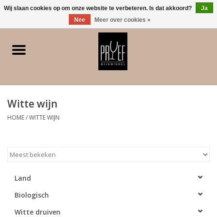
0 Artikelen - €0,00
Wij slaan cookies op om onze website te verbeteren. Is dat akkoord?
Ja
Nee
Meer over cookies »
Home
Winkel/Contact
Witte wijn
Witte wijn
HOME
/
WITTE WIJN
Rode wijn
Rose
Land
Bubbels
Biologisch
Dessert/Versterkt/Gedistilleerd
Witte druiven