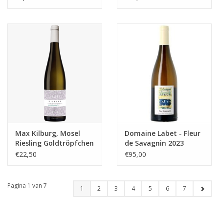
Max Kilburg, Mosel
Domaine Labet - Fleur
Riesling Goldtröpfchen
de Savagnin 2023
Kabinett
€22,50
€95,00
Pagina 1 van 7
1
2
3
4
5
6
7