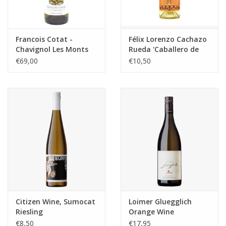
Francois Cotat -
Félix Lorenzo Cachazo
Chavignol Les Monts
Rueda 'Caballero de
Damnés
Olmedo'
€69,00
€10,50
Citizen Wine, Sumocat
Loimer Gluegglich
Riesling
Orange Wine
€8,50
€17,95