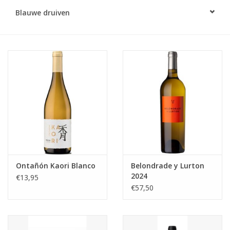
Blauwe druiven
Alcoholvrij
Geschenken
Glaswerk
Cadeaubon
Wijnproeverij
WSET wijncursus
Ontañón Kaori Blanco
Belondrade y Lurton
2024
€13,95
€57,50