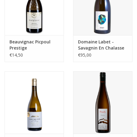
Beauvignac Picpoul
Domaine Labet -
Prestige
Savagnin En Chalasse
2022
€14,50
€95,00