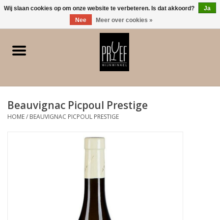
0 Artikelen - €0,00
Wij slaan cookies op om onze website te verbeteren. Is dat akkoord?
Ja
Nee
Meer over cookies »
Home
Winkel/Contact
Beauvignac Picpoul Prestige
Witte wijn
HOME
/
BEAUVIGNAC PICPOUL PRESTIGE
Rode wijn
Rose
Bubbels
Dessert/Versterkt/Gedistilleerd