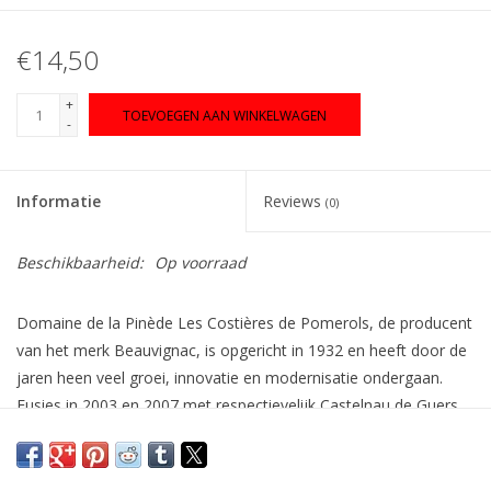
€14,50
+
TOEVOEGEN AAN WINKELWAGEN
-
Informatie
Reviews
(0)
Beschikbaarheid:
Op voorraad
Domaine de la Pinède Les Costières de Pomerols, de producent
van het merk Beauvignac, is opgericht in 1932 en heeft door de
jaren heen veel groei, innovatie en modernisatie ondergaan.
Fusies in 2003 en 2007 met respectievelijk Castelnau de Guers
en La Cave de Mèze hebben gezorgd voor een sterkere
marktpositie, mede om de concurrentie aan
te gaan met de megabedrijven uit de nieuwe wereldlanden. De