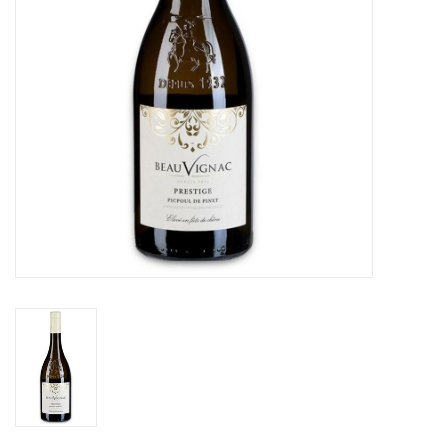
Alcoholvrij
Geschenken
Glaswerk
Cadeaubon
Wijnproeverij
WSET wijncursus