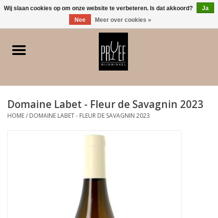
0 Artikelen - €0,00
Wij slaan cookies op om onze website te verbeteren. Is dat akkoord?
Ja
Nee
Meer over cookies »
Home
Winkel/Contact
Domaine Labet - Fleur de Savagnin 2023
Witte wijn
HOME
/
DOMAINE LABET - FLEUR DE SAVAGNIN 2023
Rode wijn
Rose
Bubbels
Dessert/Versterkt/Gedistilleerd