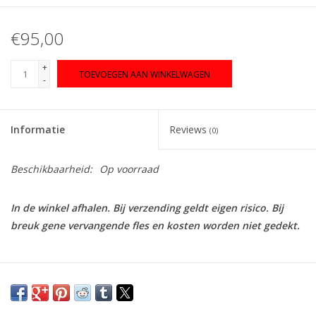
€95,00
+
TOEVOEGEN AAN WINKELWAGEN
-
Informatie
Reviews
(0)
Beschikbaarheid:
Op voorraad
In de winkel afhalen. Bij verzending geldt eigen risico. Bij
breuk gene vervangende fles en kosten worden niet gedekt.
De vader Alain Labet was een van de eersten in de Jura van
enkele oude percelen chardonnay die apart en op
bourgondische wijze vinifieerde, om de verschillen in het terroir