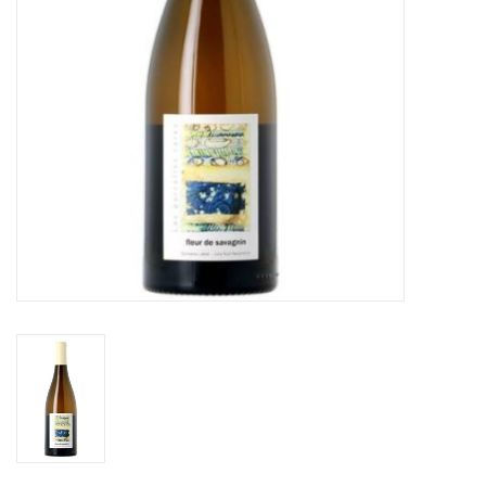
Alcoholvrij
Geschenken
Glaswerk
Cadeaubon
Wijnproeverij
WSET wijncursus