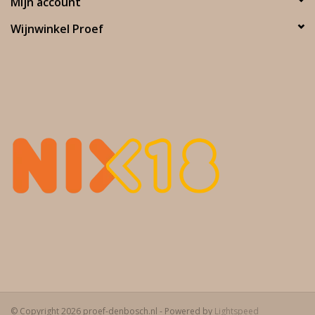
Mijn account
Wijnwinkel Proef
Vinificatie:
Vinificatie zonder input en daarna rijping van 18 maanden op
vaten en betonnen eieren.
Culinair advies:
Kipfricassee met cantharellen, tongfilet en preifondue met
Jurawijn.
© Copyright 2026 proef-denbosch.nl - Powered by
Lightspeed