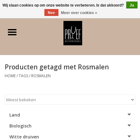
0 Artikelen - €0,00
Wij slaan cookies op om onze website te verbeteren. Is dat akkoord?
Ja
Nee
Meer over cookies »
Home
Winkel/Contact
Producten getagd met Rosmalen
Witte wijn
HOME
/
TAGS
/
ROSMALEN
Rode wijn
Rose
Land
Bubbels
Biologisch
Dessert/Versterkt/Gedistilleerd
Witte druiven