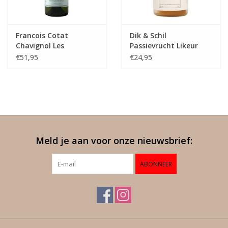
Francois Cotat
Dik & Schil
Chavignol Les
Passievrucht Likeur
Caillottes Sancerre
€51,95
€24,95
Meld je aan voor onze nieuwsbrief:
ABONNEER