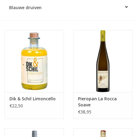
Blauwe druiven
Alcoholvrij
Geschenken
Glaswerk
Cadeaubon
Wijnproeverij
WSET wijncursus
Dik & Schil Limoncello
Pieropan La Rocca
Soave
€22,50
€38,95