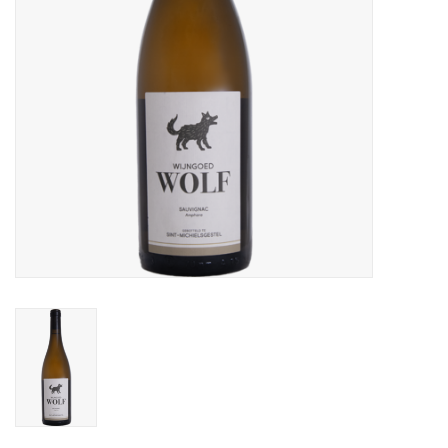
Alcoholvrij
Geschenken
Glaswerk
Cadeaubon
Wijnproeverij
WSET wijncursus