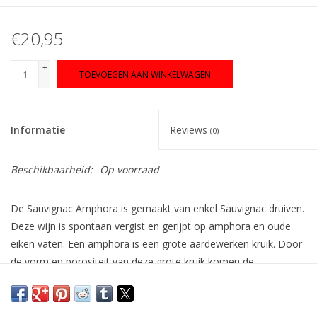
€20,95
+
TOEVOEGEN AAN WINKELWAGEN
-
Informatie
Reviews
(0)
Beschikbaarheid:
Op voorraad
De Sauvignac Amphora is gemaakt van enkel Sauvignac druiven.
Deze wijn is spontaan vergist en gerijpt op amphora en oude
eiken vaten. Een amphora is een grote aardewerken kruik. Door
de vorm en porositeit van deze grote kruik komen de
karakteristieken van de druiven en de grond waar
deze verbouwd zijn op unieke wijze tot hun recht. Let the wine
speak for itself!