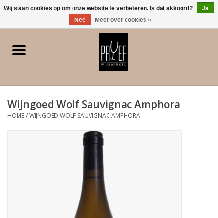
0 Artikelen - €0,00
Wij slaan cookies op om onze website te verbeteren. Is dat akkoord?
Ja
Nee
Meer over cookies »
Home
Winkel/Contact
Wijngoed Wolf Sauvignac Amphora
Witte wijn
HOME
/
WIJNGOED WOLF SAUVIGNAC AMPHORA
Rode wijn
Rose
Bubbels
Dessert/Versterkt/Gedistilleerd