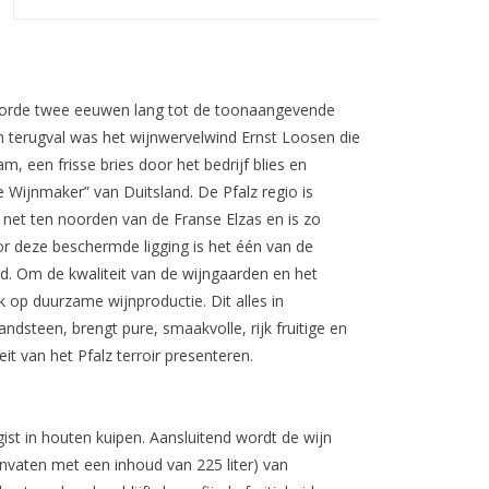
hoorde twee eeuwen lang tot de toonaangevende
n terugval was het wijnwervelwind Ernst Loosen die
, een frisse bries door het bedrijf blies en
e Wijnmaker” van Duitsland. De Pfalz regio is
 net ten noorden van de Franse Elzas en is zo
r deze beschermde ligging is het één van de
. Om de kwaliteit van de wijngaarden en het
 op duurzame wijnproductie. Dit alles in
steen, brengt pure, smaakvolle, rijk fruitige en
it van het Pfalz terroir presenteren.
st in houten kuipen. Aansluitend wordt de wijn
envaten met een inhoud van 225 liter) van