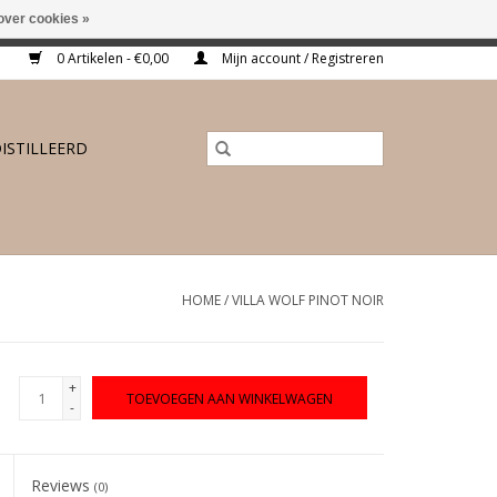
over cookies »
ing vanaf €175,-
0 Artikelen - €0,00
Mijn account / Registreren
ISTILLEERD
HOME
/
VILLA WOLF PINOT NOIR
+
TOEVOEGEN AAN WINKELWAGEN
-
Reviews
(0)