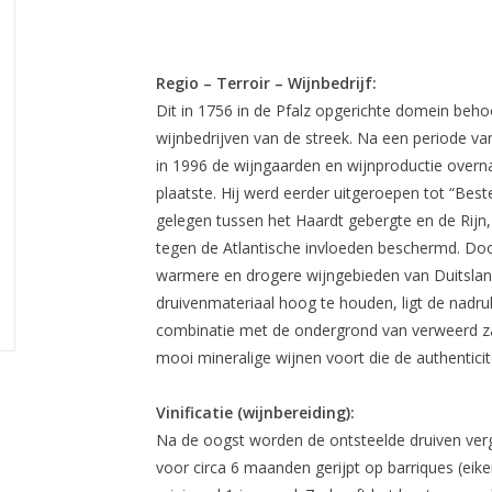
Regio – Terroir – Wijnbedrijf:
Dit in 1756 in de Pfalz opgerichte domein be
wijnbedrijven van de streek. Na een periode va
in 1996 de wijngaarden en wijnproductie overnam
plaatste. Hij werd eerder uitgeroepen tot “Best
gelegen tussen het Haardt gebergte en de Rijn,
tegen de Atlantische invloeden beschermd. Doo
warmere en drogere wijngebieden van Duitsland
druivenmateriaal hoog te houden, ligt de nadruk
combinatie met de ondergrond van verweerd zand
mooi mineralige wijnen voort die de authenticite
Vinificatie (wijnbereiding):
Na de oogst worden de ontsteelde druiven vergi
voor circa 6 maanden gerijpt op barriques (eik