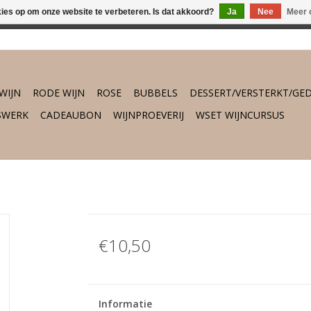
kies op om onze website te verbeteren. Is dat akkoord?
Ja
Nee
Meer 
osch vanaf €75,- gratis thuisbezorgd. Daarbuiten gratis verzend
WIJN
RODE WIJN
ROSE
BUBBELS
DESSERT/VERSTERKT/GED
SWERK
CADEAUBON
WIJNPROEVERIJ
WSET WIJNCURSUS
€10,50
Informatie