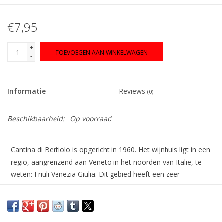
€7,95
+
TOEVOEGEN AAN WINKELWAGEN
-
Informatie
Reviews
(0)
Beschikbaarheid:
Op voorraad
Cantina di Bertiolo is opgericht in 1960. Het wijnhuis ligt in een
regio, aangrenzend aan Veneto in het noorden van Italië, te
weten: Friuli Venezia Giulia. Dit gebied heeft een zeer
gevarieerd en boeiend landschap en herbergt de rijkste, meest
verbazingwekkende biodiversiteit van Italië. Een zeer geschikt
terroir voor wijnbouw. Cabert (zoals de algemene naam is van