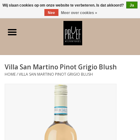
0 Artikelen - €0,00
Wij slaan cookies op om onze website te verbeteren. Is dat akkoord?
Ja
Nee
Meer over cookies »
Home
Winkel/Contact
Villa San Martino Pinot Grigio Blush
Witte wijn
HOME
/
VILLA SAN MARTINO PINOT GRIGIO BLUSH
Rode wijn
Rose
Bubbels
Dessert/Versterkt/Gedistilleerd