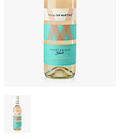
Alcoholvrij
Geschenken
Glaswerk
Cadeaubon
Wijnproeverij
WSET wijncursus