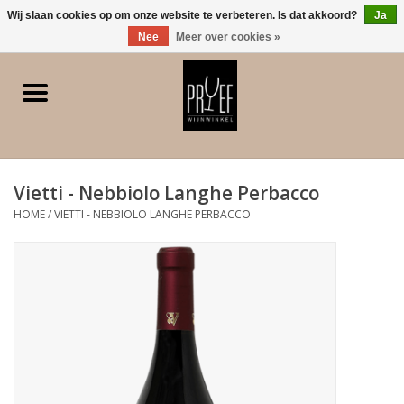
0 Artikelen - €0,00
Wij slaan cookies op om onze website te verbeteren. Is dat akkoord?
Ja
Nee
Meer over cookies »
Home
Winkel/Contact
Vietti - Nebbiolo Langhe Perbacco
Witte wijn
HOME
/
VIETTI - NEBBIOLO LANGHE PERBACCO
Rode wijn
Rose
Bubbels
Dessert/Versterkt/Gedistilleerd