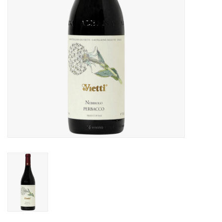
Alcoholvrij
Geschenken
Glaswerk
Cadeaubon
Wijnproeverij
WSET wijncursus