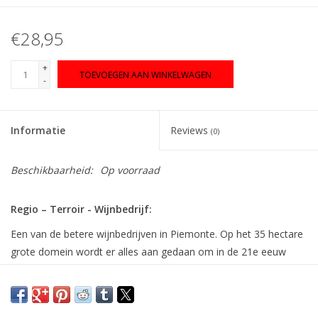
€28,95
+
TOEVOEGEN AAN WINKELWAGEN
-
Informatie
Reviews
(0)
Beschikbaarheid:
Op voorraad
Regio – Terroir - Wijnbedrijf:
Een van de betere wijnbedrijven in Piemonte. Op het 35 hectare
grote domein wordt er alles aan gedaan om in de 21e eeuw
door te breken tot de absolute top. De druiven voor deze
Perbacco worden geoogst in diverse wijngaarden uit de Barolo
productiezone, in het bijzonder die van de subzones Scarrone,