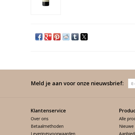
Meld je aan voor onze nieuwsbrief:
Klantenservice
Produ
Over ons
Alle pro
Betaalmethoden
Nieuwe 
Leveringsvoorwaarden
Aanbied