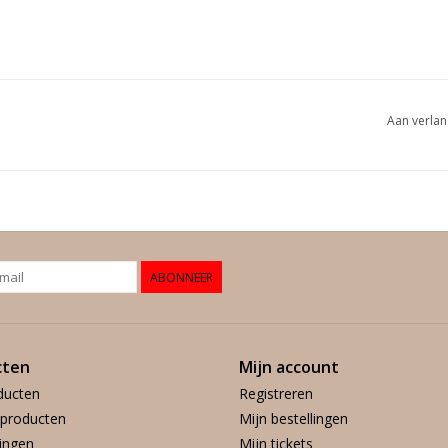
Aan verlan
ABONNEER
cten
Mijn account
ducten
Registreren
producten
Mijn bestellingen
ingen
Mijn tickets