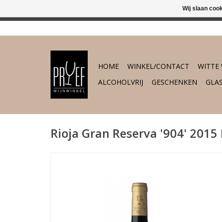
Wij slaan coo
In 's-Hertogenb
HOME
WINKEL/CONTACT
WITTE 
ALCOHOLVRIJ
GESCHENKEN
GLA
Rioja Gran Reserva '904' 2015 