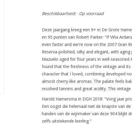
Beschikbaarheid:
Op voorraad
Deze jaargang kreeg een 9+ in De Grote Hame
en 95 punten van Robert Parker: "If Viña Ardan
even faster and we're now on the 2007 Gran Re
Reserva-polished, silky and elegant, with aging 
Mazuelo aged for four years in well-seasoned A
found that the freshness of the vintage and its
character that I loved, combining developed no
almost cherry-like aromas. The palate feels bal
resolved tannins and great acidity. This vintag
Harold Hamersma in DGH 2018: "Vorig jaar proef
Een oogst die helemaal niet de knapste van de
handen van de wijnmaker van deze 904 blijkt die
zelfs uitstekende leerling."