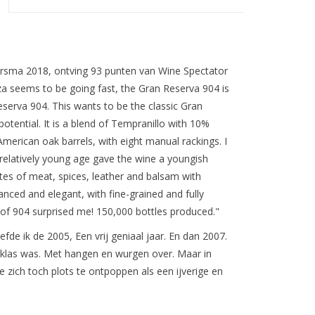
rsma 2018, ontving 93 punten van Wine Spectator
za seems to be going fast, the Gran Reserva 904 is
serva 904. This wants to be the classic Gran
potential. It is a blend of Tempranillo with 10%
merican oak barrels, with eight manual rackings. I
 relatively young age gave the wine a youngish
tes of meat, spices, leather and balsam with
anced and elegant, with fine-grained and fully
e of 904 surprised me! 150,000 bottles produced."
de ik de 2005, Een vrij geniaal jaar. En dan 2007.
 klas was. Met hangen en wurgen over. Maar in
 zich toch plots te ontpoppen als een ijverige en