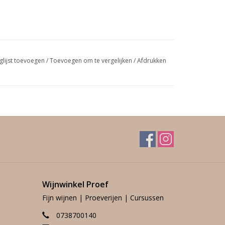
glijst toevoegen
/
Toevoegen om te vergelijken
/
Afdrukken
Wijnwinkel Proef
Fijn wijnen | Proeverijen | Cursussen
0738700140