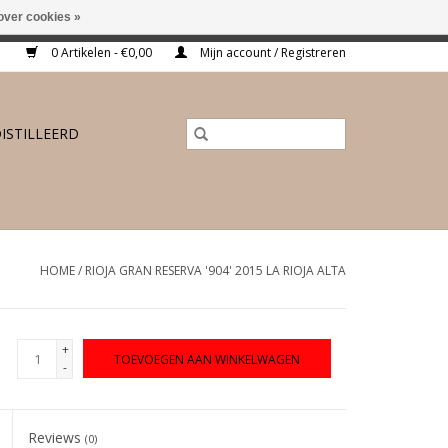
over cookies »
ing vanaf €175,-
0 Artikelen - €0,00
Mijn account / Registreren
ISTILLEERD
HOME
/
RIOJA GRAN RESERVA '904' 2015 LA RIOJA ALTA
+
TOEVOEGEN AAN WINKELWAGEN
-
Reviews
(0)