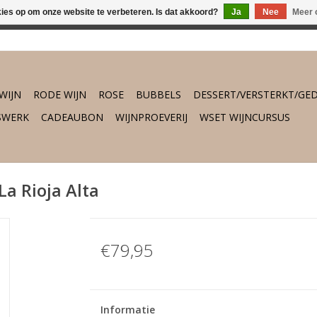
kies op om onze website te verbeteren. Is dat akkoord?
Ja
Nee
Meer 
osch vanaf €75,- gratis thuisbezorgd. Daarbuiten gratis verzend
WIJN
RODE WIJN
ROSE
BUBBELS
DESSERT/VERSTERKT/GED
SWERK
CADEAUBON
WIJNPROEVERIJ
WSET WIJNCURSUS
La Rioja Alta
€79,95
Informatie