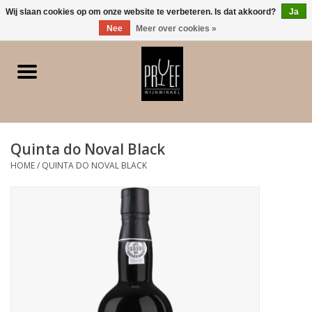
0 Artikelen - €0,00
Wij slaan cookies op om onze website te verbeteren. Is dat akkoord?
Ja
Nee
Meer over cookies »
Home
Winkel/Contact
Quinta do Noval Black
Witte wijn
HOME
/
QUINTA DO NOVAL BLACK
Rode wijn
Rose
Bubbels
Dessert/Versterkt/Gedistilleerd