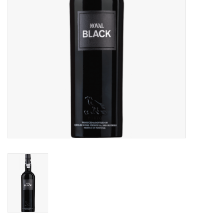
Alcoholvrij
Geschenken
Glaswerk
Cadeaubon
Wijnproeverij
WSET wijncursus