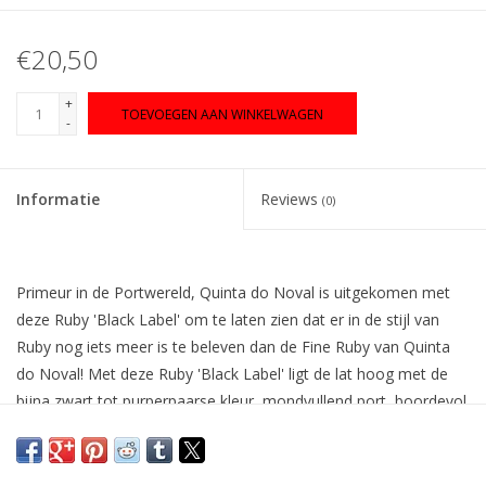
€20,50
+
TOEVOEGEN AAN WINKELWAGEN
-
Informatie
Reviews
(0)
Primeur in de Portwereld, Quinta do Noval is uitgekomen met
deze Ruby 'Black Label' om te laten zien dat er in de stijl van
Ruby nog iets meer is te beleven dan de Fine Ruby van Quinta
do Noval! Met deze Ruby 'Black Label' ligt de lat hoog met de
bijna zwart tot purperpaarse kleur, mondvullend port, boordevol
amarenenkersen, bramen, grote smaakintenciteit met een
opvallend pepperige afdronk en grote lengte.