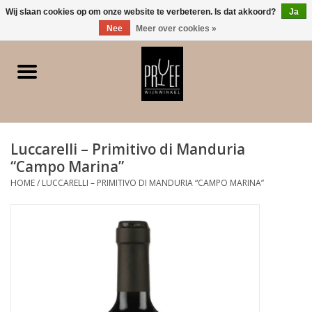
0 Artikelen - €0,00
Wij slaan cookies op om onze website te verbeteren. Is dat akkoord?
Ja
Nee
Meer over cookies »
Home
Winkel/Contact
Luccarelli – Primitivo di Manduria
Witte wijn
“Campo Marina”
HOME
/
LUCCARELLI – PRIMITIVO DI MANDURIA “CAMPO MARINA”
Rode wijn
Rose
Bubbels
Dessert/Versterkt/Gedistilleerd