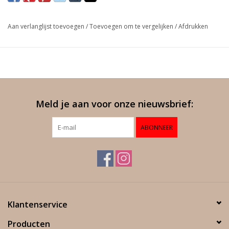
De Luccarelli – Primitivo di Manduria “Campo Marina” is het
Aan verlanglijst toevoegen
/
Toevoegen om te vergelijken
/
Afdrukken
fluweelzachte houtgerijpte, betere broertje van Luccarelli’s
“gewone” Primitivo. Donker robijnrood met violet tinten. In de
geur intens en complex met aroma's van bessen en kersen.
Zijdezacht en warm met stevige aangename tannines en een
lange afdronk.
Meld je aan voor onze nieuwsbrief:
ABONNEER
Klantenservice
Producten