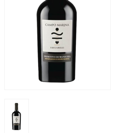
Alcoholvrij
Geschenken
Glaswerk
Cadeaubon
Wijnproeverij
WSET wijncursus