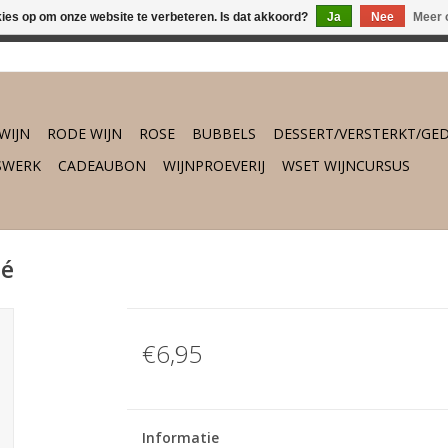
kies op om onze website te verbeteren. Is dat akkoord?
Ja
Nee
Meer 
osch vanaf €75,- gratis thuisbezorgd. Daarbuiten gratis verzend
WIJN
RODE WIJN
ROSE
BUBBELS
DESSERT/VERSTERKT/GED
SWERK
CADEAUBON
WIJNPROEVERIJ
WSET WIJNCURSUS
sé
€6,95
Informatie