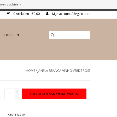
over cookies »
ing vanaf €175,-
0 Artikelen - €0,00
Mijn account / Registreren
ISTILLEERD
HOME
/
JANELA BRANCA VINHO VERDE ROSÉ
+
TOEVOEGEN AAN WINKELWAGEN
-
Reviews
(0)