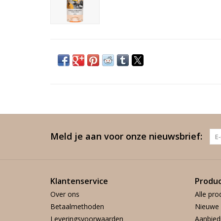
Meld je aan voor onze nieuwsbrief:
Klantenservice
Produ
Over ons
Alle pro
Betaalmethoden
Nieuwe 
Leveringsvoorwaarden
Aanbied