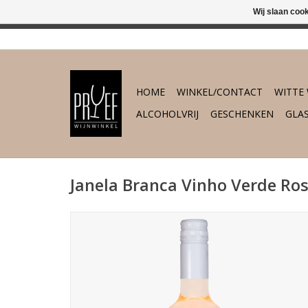
Wij slaan coo
In 's-Hertogenb
HOME
WINKEL/CONTACT
WITTE 
ALCOHOLVRIJ
GESCHENKEN
GLA
Janela Branca Vinho Verde Ro