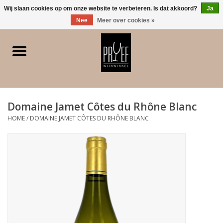
0 Artikelen - €0,00
Wij slaan cookies op om onze website te verbeteren. Is dat akkoord?
Ja
Nee
Meer over cookies »
Home
Winkel/Contact
Domaine Jamet Côtes du Rhône Blanc
Witte wijn
HOME
/
DOMAINE JAMET CÔTES DU RHÔNE BLANC
Rode wijn
Rose
Bubbels
Dessert/Versterkt/Gedistilleerd