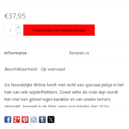
€37,95
+
TOEVOEGEN AAN WINKELWAGEN
-
Informatie
Reviews
(0)
Beschikbaarheid:
Op voorraad
De Noordelijke Rhône heeft met recht een speciaal plekje in het
hart van vele wijnliefhebbers. Zowel witte als rode wijn wordt
hier met een geheel eigen karakter en van unieke terroirs
gemaakt. Hoewel in de 60er jaren nog minder dan 10 ha
viognier aangeplant stond, is de huidige internationale revival
van de druif vooral te danken aan het enthousiasme voor
Condrieu. De rijke, gulle en zwoele witte wijn van viognier komt