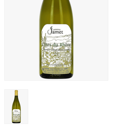
Alcoholvrij
Geschenken
Glaswerk
Cadeaubon
Wijnproeverij
WSET wijncursus