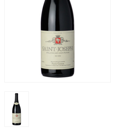
Alcoholvrij
Geschenken
Glaswerk
Cadeaubon
Wijnproeverij
WSET wijncursus