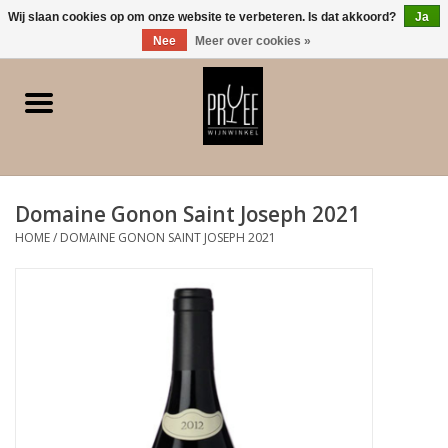
0 Artikelen - €0,00
Wij slaan cookies op om onze website te verbeteren. Is dat akkoord?
Ja
Nee
Meer over cookies »
Home
Winkel/Contact
Domaine Gonon Saint Joseph 2021
Witte wijn
HOME
/
DOMAINE GONON SAINT JOSEPH 2021
Rode wijn
Rose
Bubbels
Dessert/Versterkt/Gedistilleerd