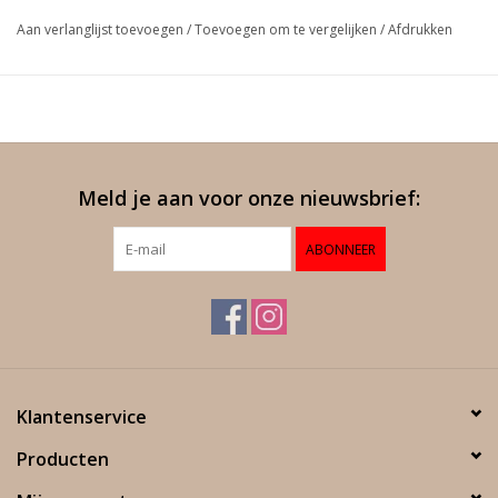
er bijvoorbeeld gesnoeid aan de hand van de maan­stand, bij
Aan verlanglijst toevoegen
/
Toevoegen om te vergelijken
/
Afdrukken
nieuwe maan is de sapstroom laag naar de wortels. Ze voorzien
in nieuwe aanplant door een selection massale, waardoor de
kwaliteit van de beste stokken in de wijngaard blijft.
De wijngaarden worden bewerkt volgens de biodynamie.
stijl –
verfijnd naast karaktervol,intens aromatisch met rijp maar
Meld je aan voor onze nieuwsbrief:
fris fruit in een licht gespierde smaak, rokerig, getaand,
complexe nuances, zwarte bes, bosbes, frisse aalbes, specerijen
ABONNEER
en pepers.
wijn & gerecht
- gedroogde achterham met vijgen, grillades,
lamsrug of bout, aubergines met geitenbout, hert, entrecôte,
wildzwijn, tam of wilde eend, konijn, haas.
Klantenservice
Producten