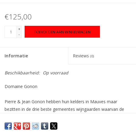
€125,00
+
TOEVOEGEN AAN WINKELWAGEN
-
Informatie
Reviews
(0)
Beschikbaarheid:
Op voorraad
Domaine Gonon
Pierre & Jean Gonon hebben hun kelders in Mauves maar
bezitten in de drie beste gemeentes wijngaarden waarvan de
karakters elkaar aanvullen in één rode wijn.
De Gonon broeders zijn bescheiden en verknocht aan de
wijngaard. Vanuit observatie worden lessen getrokken, zo wordt