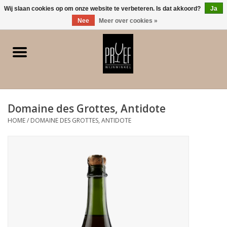
0 Artikelen - €0,00
Wij slaan cookies op om onze website te verbeteren. Is dat akkoord?
Ja
Nee
Meer over cookies »
Home
Winkel/Contact
Domaine des Grottes, Antidote
Witte wijn
HOME
/
DOMAINE DES GROTTES, ANTIDOTE
Rode wijn
Rose
Bubbels
Dessert/Versterkt/Gedistilleerd