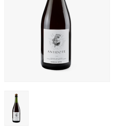
Alcoholvrij
Geschenken
Glaswerk
Cadeaubon
Wijnproeverij
WSET wijncursus