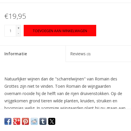
€19,95
+
TOEVOEGEN AAN WINKELWAGEN
-
Informatie
Reviews
(0)
Natuurlijker wijnen dan de "scharrelwijnen" van Romain des
Grottes zijn niet te vinden. Toen Romain de wijngaarden
overnam rooide hij de helft van de rijen druivenstokken. Op de
vrijgekomen grond tieren wilde planten, kruiden, struiken en
boompjes welig. In sommige wijngaarden plant hij nu graan aan
tussen de rijen druiven! De wijngaarden worden vrijwel
uitsluitend behandeld met plantaardige extracten. De wijn wordt
gemaakt van enkel druiven, zonder enige toevoeging (ook geen