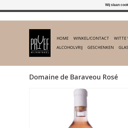
Wij slaan coo
In 's-Hertogenb
HOME
WINKEL/CONTACT
WITTE 
ALCOHOLVRIJ
GESCHENKEN
GLA
Domaine de Baraveou Rosé