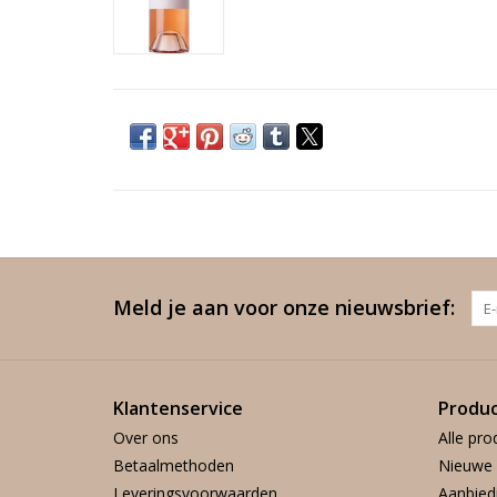
Meld je aan voor onze nieuwsbrief:
Klantenservice
Produ
Over ons
Alle pro
Betaalmethoden
Nieuwe 
Leveringsvoorwaarden
Aanbied