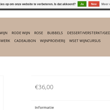
kies op om onze website te verbeteren. Is dat akkoord?
Ja
Nee
Meer 
osch vanaf €75,- gratis thuisbezorgd. Daarbuiten gratis verzend
WIJN
RODE WIJN
ROSE
BUBBELS
DESSERT/VERSTERKT/GED
SWERK
CADEAUBON
WIJNPROEVERIJ
WSET WIJNCURSUS
€36,00
Informatie