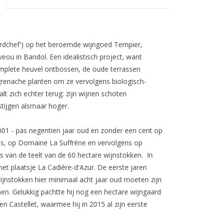
aardchef') op het beroemde wijngoed Tempier,
eou in Bandol. Een idealistisch project, want
omplete heuvel ontbossen, de oude terrassen
grenache planten om ze vervolgens biologisch-
lt zich echter terug: zijn wijnen schoten
 stijgen alsmaar hoger.
01 - pas negentien jaar oud en zonder een cent op
res, op Domaine La Suffrène en vervolgens op
van de teelt van de 60 hectare wijnstokken. In
het plaatsje La Cadière-d'Azur. De eerste jaren
ijnstokken hier minimaal acht jaar oud moeten zijn
en. Gelukkig pachtte hij nog een hectare wijngaard
n Castellet, waarmee hij in 2015 al zijn eerste