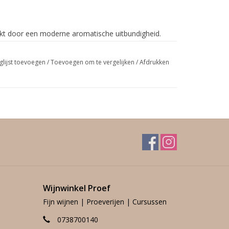
rkt door een moderne aromatische uitbundigheid.
et fijne peperige smaken en veel reikwijdte, maar
sés zal een paar jaar flesrijping alleen maar
glijst toevoegen
/
Toevoegen om te vergelijken
/
Afdrukken
Wijnwinkel Proef
Fijn wijnen | Proeverijen | Cursussen
0738700140