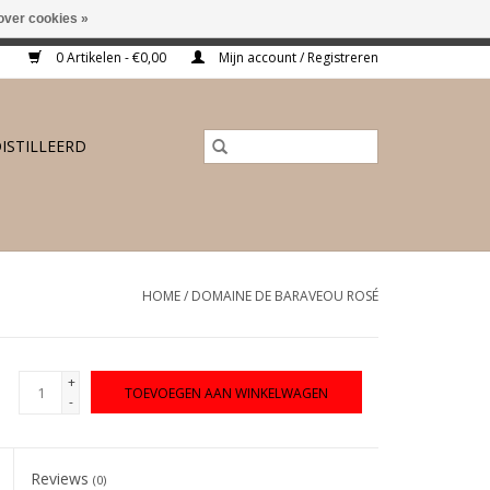
over cookies »
ing vanaf €175,-
0 Artikelen - €0,00
Mijn account / Registreren
ISTILLEERD
HOME
/
DOMAINE DE BARAVEOU ROSÉ
+
TOEVOEGEN AAN WINKELWAGEN
-
Reviews
(0)