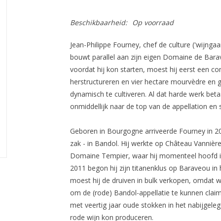
Beschikbaarheid:
Op voorraad
Jean-Philippe Fourney, chef de culture ('wijng
bouwt parallel aan zijn eigen Domaine de Barav
voordat hij kon starten, moest hij eerst een c
herstructureren en vier hectare mourvèdre en 
dynamisch te cultiveren. Al dat harde werk betaa
onmiddellijk naar de top van de appellation en
Geboren in Bourgogne arriveerde Fourney in 20
zak - in Bandol. Hij werkte op Château Vanniè
Domaine Tempier, waar hij momenteel hoofd is 
2011 begon hij zijn titanenklus op Baraveou in 
moest hij de druiven in bulk verkopen, omdat w
om de (rode) Bandol-appellatie te kunnen claim
met veertig jaar oude stokken in het nabijgelege
rode wijn kon produceren.