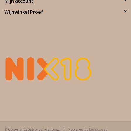
Mijn account
Smaak impressie / serveertemperatuur / bewaarcapaciteit
Wijnwinkel Proef
Rode kleur met paarse indrukken, een intens aanhoudend
aroma van rode en zwarte kersen met daarnaast een fijne
kruidigheid. De rijke volle smaak blijft elegant met de voor
Barbera kenmerkende frisheid. Serveren op 18°C. Bewaren:
binnen 5 a 6 jaar na het oogstjaar drinken.
Culinair advies
Combineert goed met traditionele entrees, diverse soorten wit
en roodvlees en medium gerijpte half harde kazen.
© Copyright 2026 proef-denbosch.nl - Powered by
Lightspeed