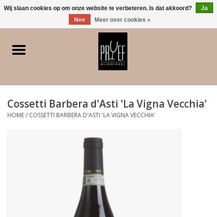
0 Artikelen - €0,00
Wij slaan cookies op om onze website te verbeteren. Is dat akkoord?
Ja
Nee
Meer over cookies »
Home
Winkel/Contact
Cossetti Barbera d'Asti 'La Vigna Vecchia'
Witte wijn
HOME
/
COSSETTI BARBERA D'ASTI 'LA VIGNA VECCHIA'
Rode wijn
Rose
Bubbels
Dessert/Versterkt/Gedistilleerd