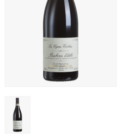
Alcoholvrij
Geschenken
Glaswerk
Cadeaubon
Wijnproeverij
WSET wijncursus