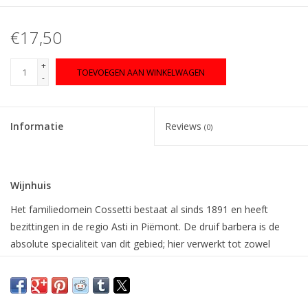
€17,50
+
TOEVOEGEN AAN WINKELWAGEN
-
Informatie
Reviews
(0)
Wijnhuis
Het familiedomein Cossetti bestaat al sinds 1891 en heeft
bezittingen in de regio Asti in Piëmont. De druif barbera is de
absolute specialiteit van dit gebied; hier verwerkt tot zowel
speelse en fruitige wijnen als de serieuze La Vigna Vecchia.