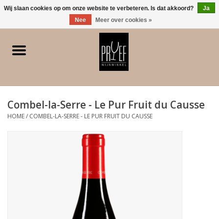
0 Artikelen - €0,00
Wij slaan cookies op om onze website te verbeteren. Is dat akkoord?
Ja
Nee
Meer over cookies »
Home
Winkel/Contact
Combel-la-Serre - Le Pur Fruit du Causse
Witte wijn
HOME
/
COMBEL-LA-SERRE - LE PUR FRUIT DU CAUSSE
Rode wijn
Rose
Bubbels
Dessert/Versterkt/Gedistilleerd