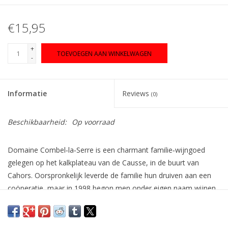
€15,95
+
TOEVOEGEN AAN WINKELWAGEN
-
Informatie
Reviews
(0)
Beschikbaarheid:
Op voorraad
Domaine Combel‑la‑Serre is een charmant familie‑wijngoed
gelegen op het kalkplateau van de Causse, in de buurt van
Cahors. Oorspronkelijk leverde de familie hun druiven aan een
coöperatie, maar in 1998 begon men onder eigen naam wijnen
te produceren. Vandaag wordt het domein met passie geleid
door Julien Ilbert en zijn vrouw Sophie, die de traditie van het
huis combineren met een moderne visie op terroir, kwaliteit en