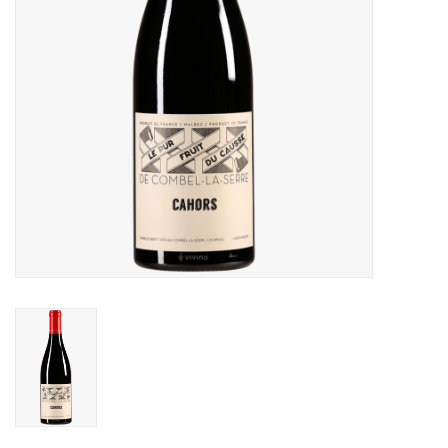
Alcoholvrij
Geschenken
Glaswerk
Cadeaubon
Wijnproeverij
WSET wijncursus