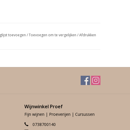
glijst toevoegen
/
Toevoegen om te vergelijken
/
Afdrukken
Wijnwinkel Proef
Fijn wijnen | Proeverijen | Cursussen
0738700140