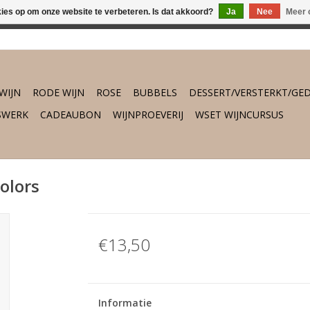
kies op om onze website te verbeteren. Is dat akkoord?
Ja
Nee
Meer 
osch vanaf €75,- gratis thuisbezorgd. Daarbuiten gratis verzend
WIJN
RODE WIJN
ROSE
BUBBELS
DESSERT/VERSTERKT/GED
SWERK
CADEAUBON
WIJNPROEVERIJ
WSET WIJNCURSUS
olors
€13,50
Informatie