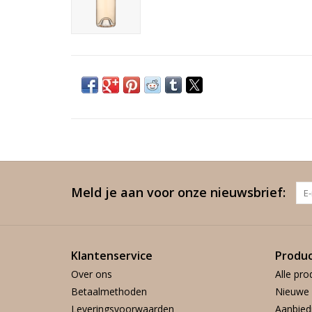
Meld je aan voor onze nieuwsbrief:
Klantenservice
Produ
Over ons
Alle pro
Betaalmethoden
Nieuwe 
Leveringsvoorwaarden
Aanbied