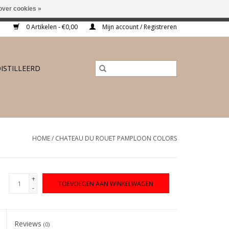
over cookies »
ing vanaf €175,-
0 Artikelen - €0,00
Mijn account / Registreren
ISTILLEERD
HOME
/
CHATEAU DU ROUET PAMPLOON COLORS
+
TOEVOEGEN AAN WINKELWAGEN
-
Reviews
(0)