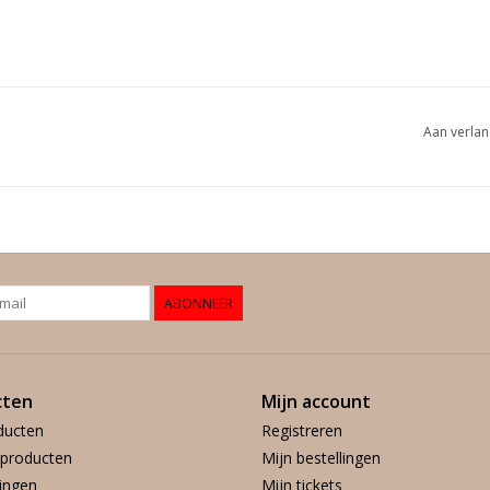
Aan verlan
ABONNEER
cten
Mijn account
ducten
Registreren
producten
Mijn bestellingen
ingen
Mijn tickets