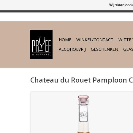
Wij slaan coo
In 's-Hertogenb
HOME
WINKEL/CONTACT
WITTE 
ALCOHOLVRIJ
GESCHENKEN
GLA
Chateau du Rouet Pamploon C