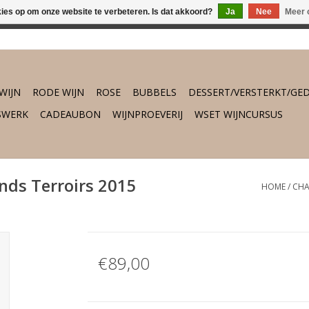
kies op om onze website te verbeteren. Is dat akkoord?
Ja
Nee
Meer 
osch vanaf €75,- gratis thuisbezorgd. Daarbuiten gratis verzend
WIJN
RODE WIJN
ROSE
BUBBELS
DESSERT/VERSTERKT/GED
SWERK
CADEAUBON
WIJNPROEVERIJ
WSET WIJNCURSUS
nds Terroirs 2015
HOME
/
CHA
€89,00