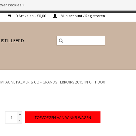
over cookies »
ing vanaf €175,-
0 Artikelen - €0,00
Mijn account / Registreren
ISTILLEERD
MPAGNE PALMER & CO - GRANDS TERROIRS 2015 IN GIFT BOX
+
TOEVOEGEN AAN WINKELWAGEN
-