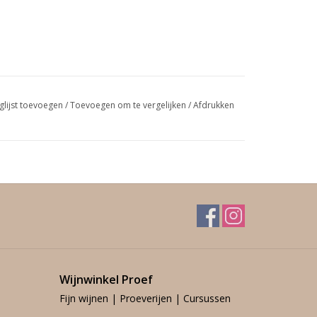
glijst toevoegen
/
Toevoegen om te vergelijken
/
Afdrukken
Wijnwinkel Proef
Fijn wijnen | Proeverijen | Cursussen