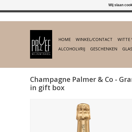
Wij slaan coo
In 's-Hertogenb
HOME
WINKEL/CONTACT
WITTE 
ALCOHOLVRIJ
GESCHENKEN
GLA
Champagne Palmer & Co - Gra
in gift box