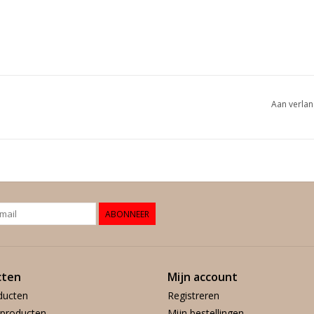
Aan verlan
ABONNEER
cten
Mijn account
ducten
Registreren
producten
Mijn bestellingen