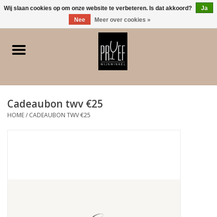
0 Artikelen - €0,00
Wij slaan cookies op om onze website te verbeteren. Is dat akkoord?
Ja
Nee
Meer over cookies »
Home
Winkel/Contact
Cadeaubon twv €25
Witte wijn
HOME
/
CADEAUBON TWV €25
Rode wijn
Rose
Bubbels
Dessert/Versterkt/Gedistilleerd