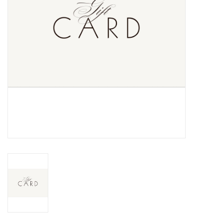
Alcoholvrij
Geschenken
Glaswerk
Cadeaubon
Wijnproeverij
WSET wijncursus