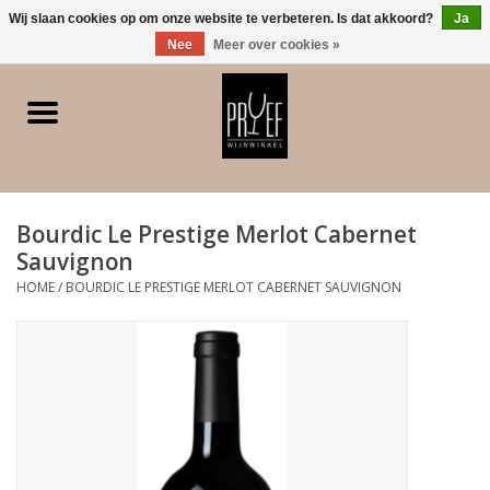
0 Artikelen - €0,00
Wij slaan cookies op om onze website te verbeteren. Is dat akkoord?
Ja
Nee
Meer over cookies »
Home
Winkel/Contact
Bourdic Le Prestige Merlot Cabernet
Witte wijn
Sauvignon
HOME
/
BOURDIC LE PRESTIGE MERLOT CABERNET SAUVIGNON
Rode wijn
Rose
Bubbels
Dessert/Versterkt/Gedistilleerd