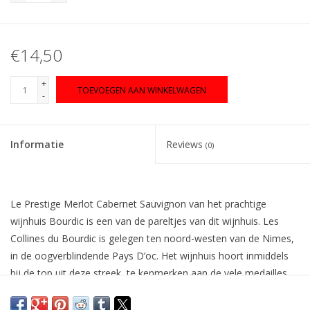
€14,50
+
TOEVOEGEN AAN WINKELWAGEN
-
Informatie
Reviews
(0)
Le Prestige Merlot Cabernet Sauvignon van het prachtige
wijnhuis Bourdic is een van de pareltjes van dit wijnhuis. Les
Collines du Bourdic is gelegen ten noord-westen van de Nimes,
in de oogverblindende Pays D’oc. Het wijnhuis hoort inmiddels
bij de top uit deze streek, te kenmerken aan de vele medailles
die verschillende wijnen van Bourdic al hebben gewonnen. Zij
werd ooit als een kleine coöperatie opgericht, aan het begin van