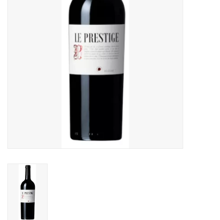
Alcoholvrij
Geschenken
Glaswerk
Cadeaubon
Wijnproeverij
WSET wijncursus