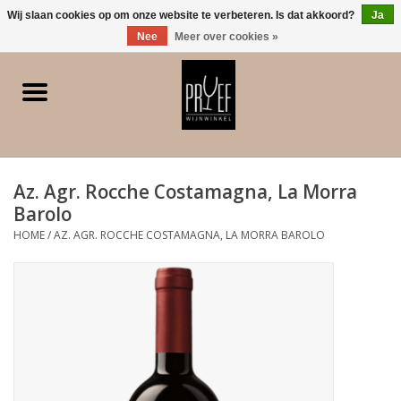
0 Artikelen - €0,00
Wij slaan cookies op om onze website te verbeteren. Is dat akkoord?
Ja
Nee
Meer over cookies »
Home
Winkel/Contact
Az. Agr. Rocche Costamagna, La Morra
Witte wijn
Barolo
HOME
/
AZ. AGR. ROCCHE COSTAMAGNA, LA MORRA BAROLO
Rode wijn
Rose
Bubbels
Dessert/Versterkt/Gedistilleerd