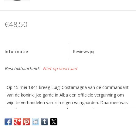
€48,50
Informatie
Reviews
(0)
Beschikbaarheid:
Niet op voorraad
Op 15 mei 1841 kreeg Luigi Costamagna van de commandant
van de koninklijke garde in Alba een officiële vergunning om
wijn te verhandelen van zijn eigen wijngaarden. Daarmee was
Rocche Costamagna een van de eerste producenten in Barolo
die zijn eigen wijn bottelde. Op het domein is zelfs nog een
fles Rocche Costamagna 1866 te bewonderen uit de kelders
van het buitenverblijf van koning Vittorio Emanuele II. In de