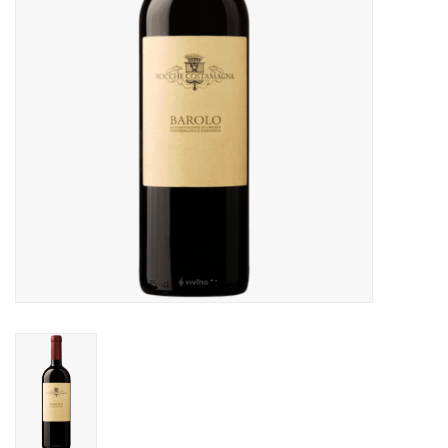
Alcoholvrij
Geschenken
Glaswerk
Cadeaubon
Wijnproeverij
WSET wijncursus