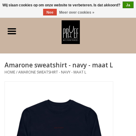
0 Artikelen - €0,00
Wij slaan cookies op om onze website te verbeteren. Is dat akkoord?
Ja
Nee
Meer over cookies »
Home
Winkel/Contact
Amarone sweatshirt - navy - maat L
Witte wijn
HOME
/
AMARONE SWEATSHIRT - NAVY - MAAT L
Rode wijn
Rose
Bubbels
Dessert/Versterkt/Gedistilleerd