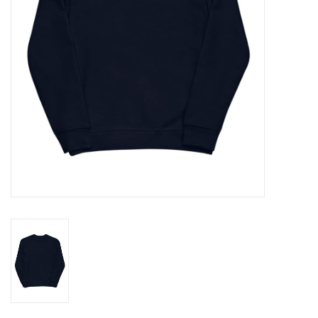
Alcoholvrij
Geschenken
Glaswerk
Cadeaubon
Wijnproeverij
WSET wijncursus