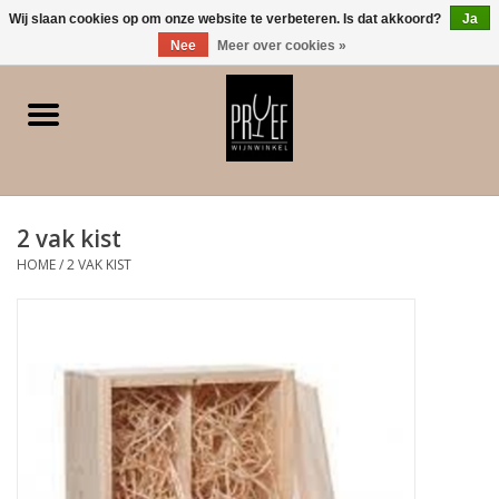
0 Artikelen - €0,00
Wij slaan cookies op om onze website te verbeteren. Is dat akkoord?
Ja
Nee
Meer over cookies »
Home
Winkel/Contact
2 vak kist
Witte wijn
HOME
/
2 VAK KIST
Rode wijn
Rose
Bubbels
Dessert/Versterkt/Gedistilleerd