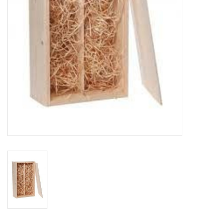
Alcoholvrij
Geschenken
Glaswerk
Cadeaubon
Wijnproeverij
WSET wijncursus