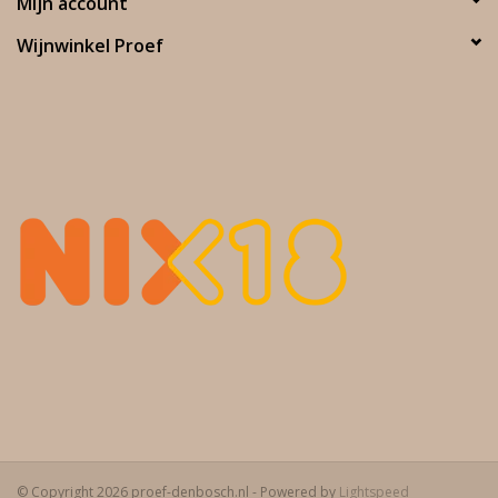
Mijn account
Wijnwinkel Proef
Smaakimpressie:
De wijn verblijft gedurende 10 maanden op Frans eiken
vat. Cassis, bramen, chocola, specerijen. Fijne, lange afdronk.
Culinair advies:
Geroosterd vlees is erg mooi bij deze wijn.
© Copyright 2026 proef-denbosch.nl - Powered by
Lightspeed