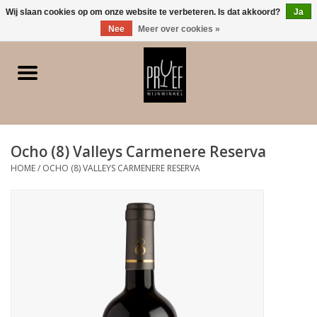
0 Artikelen - €0,00
Wij slaan cookies op om onze website te verbeteren. Is dat akkoord?
Ja
Nee
Meer over cookies »
Home
Winkel/Contact
Ocho (8) Valleys Carmenere Reserva
Witte wijn
HOME
/
OCHO (8) VALLEYS CARMENERE RESERVA
Rode wijn
Rose
Bubbels
Dessert/Versterkt/Gedistilleerd