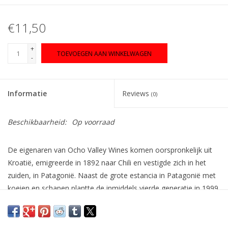
€11,50
+
TOEVOEGEN AAN WINKELWAGEN
-
Informatie
Reviews
(0)
Beschikbaarheid:
Op voorraad
De eigenaren van Ocho Valley Wines komen oorspronkelijk uit
Kroatië, emigreerde in 1892 naar Chili en vestigde zich in het
zuiden, in Patagonië. Naast de grote estancia in Patagonië met
koeien en schapen plantte de inmiddels vierde generatie in 1999
de eerste wijnstokken in de koele Casablanca Valley maar ook in
Colchaqua Valley. Samen met een gemotiveerd team besloten
ze om vanaf het begin op een natuurlijke wijze druiven te telen.