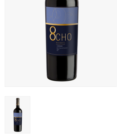
Alcoholvrij
Geschenken
Glaswerk
Cadeaubon
Wijnproeverij
WSET wijncursus