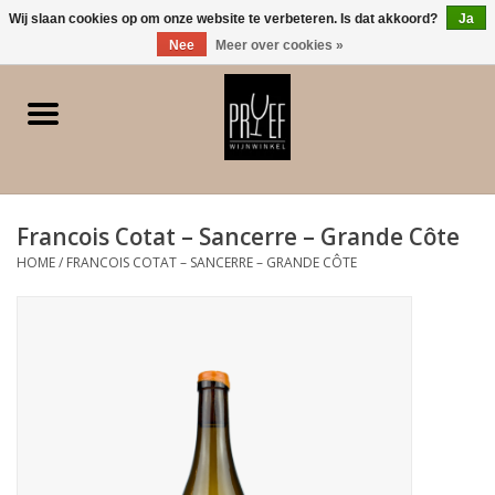
0 Artikelen - €0,00
Wij slaan cookies op om onze website te verbeteren. Is dat akkoord?
Ja
Nee
Meer over cookies »
Home
Winkel/Contact
Francois Cotat – Sancerre – Grande Côte
Witte wijn
HOME
/
FRANCOIS COTAT – SANCERRE – GRANDE CÔTE
Rode wijn
Rose
Bubbels
Dessert/Versterkt/Gedistilleerd