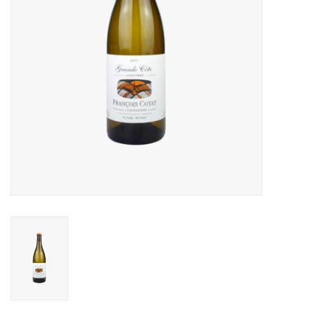
Alcoholvrij
Geschenken
Glaswerk
Cadeaubon
Wijnproeverij
WSET wijncursus