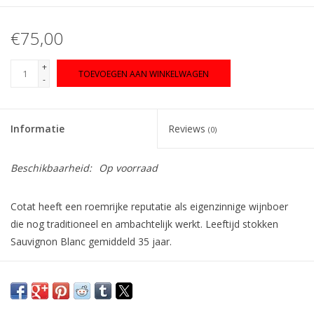
€75,00
+
TOEVOEGEN AAN WINKELWAGEN
-
Informatie
Reviews
(0)
Beschikbaarheid:
Op voorraad
Cotat heeft een roemrijke reputatie als eigenzinnige wijnboer
die nog traditioneel en ambach­telijk werkt. Leeftijd stokken
Sauvignon Blanc gemiddeld 35 jaar.
De wijnen geven een fraaie expressie van de sauvignondruif,
een stijl die ze zelf als ‘très naturel’ omschrijven. De Sancerre
wijnen van Cotat verschillen van andere Sancerre's vanwege de