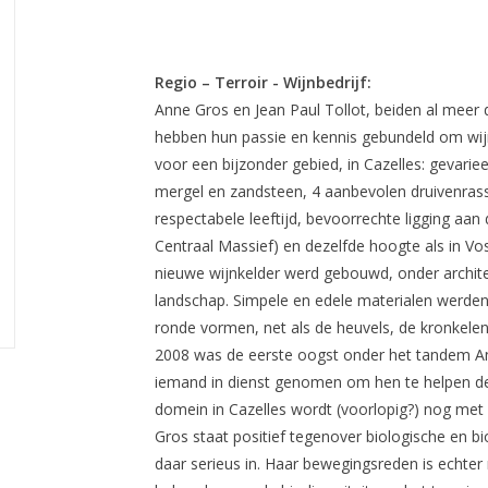
Regio – Terroir - Wijnbedrijf:
Anne Gros en Jean Paul Tollot, beiden al meer
hebben hun passie en kennis gebundeld om wij
voor een bijzonder gebied, in Cazelles: gevari
mergel en zandsteen, 4 aanbevolen druivenrasse
respectabele leeftijd, bevoorrechte ligging aan
Centraal Massief) en dezelfde hoogte als in 
nieuwe wijnkelder werd gebouwd, onder archite
landschap. Simpele en edele materialen werden ge
ronde vormen, net als de heuvels, de kronkele
2008 was de eerste oogst onder het tandem An
iemand in dienst genomen om hen te helpen de
domein in Cazelles wordt (voorlopig?) nog m
Gros staat positief tegenover biologische en
daar serieus in. Haar bewegingsreden is echter n