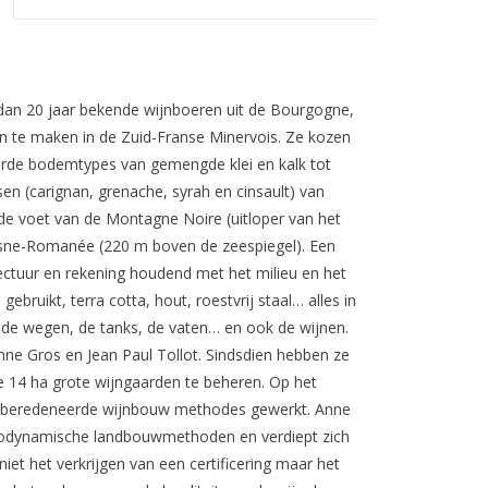
 dan 20 jaar bekende wijnboeren uit de Bourgogne,
n te maken in de Zuid-Franse Minervois. Ze kozen
eerde bodemtypes van gemengde klei en kalk tot
n (carignan, grenache, syrah en cinsault) van
 de voet van de Montagne Noire (uitloper van het
Vosne-Romanée (220 m boven de zeespiegel). Een
ctuur en rekening houdend met het milieu en het
bruikt, terra cotta, hout, roestvrij staal… alles in
nde wegen, de tanks, de vaten… en ook de wijnen.
ne Gros en Jean Paul Tollot. Sindsdien hebben ze
 14 ha grote wijngaarden te beheren. Op het
et beredeneerde wijnbouw methodes gewerkt. Anne
 biodynamische landbouwmethoden en verdiept zich
iet het verkrijgen van een certificering maar het