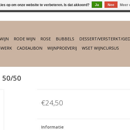
kies op om onze website te verbeteren. Is dat akkoord?
Ja
Nee
Meer 
osch vanaf €75,- gratis thuisbezorgd. Daarbuiten gratis verzend
WIJN
RODE WIJN
ROSE
BUBBELS
DESSERT/VERSTERKT/GED
SWERK
CADEAUBON
WIJNPROEVERIJ
WSET WIJNCURSUS
a 50/50
€24,50
Informatie