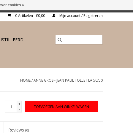
over cookies »
ing vanaf €175,-
0 Artikelen - €0,00
Mijn account / Registreren
ISTILLEERD
HOME
/
ANNE GROS - JEAN PAUL TOLLET LA 50/50
+
TOEVOEGEN AAN WINKELWAGEN
-
Reviews
(0)