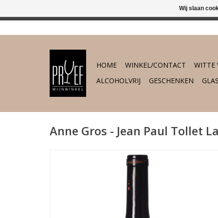
Wij slaan coo
In 's-Hertogenb
HOME
WINKEL/CONTACT
WITTE 
ALCOHOLVRIJ
GESCHENKEN
GLA
Anne Gros - Jean Paul Tollet L