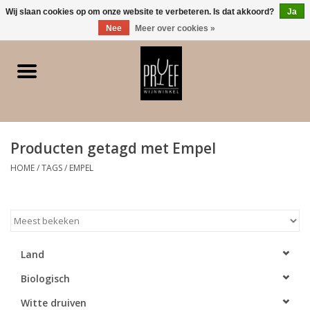
0 Artikelen - €0,00
Wij slaan cookies op om onze website te verbeteren. Is dat akkoord?
Ja
Nee
Meer over cookies »
Home
Winkel/Contact
Producten getagd met Empel
Witte wijn
HOME
/
TAGS
/
EMPEL
Rode wijn
Rose
Land
Bubbels
Biologisch
Dessert/Versterkt/Gedistilleerd
Witte druiven