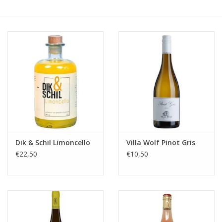
Alcoholvrij
Geschenken
Glaswerk
Cadeaubon
Wijnproeverij
Dik & Schil Limoncello
Villa Wolf Pinot Gris
€22,50
€10,50
WSET wijncursus