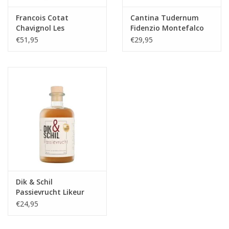
Francois Cotat
Cantina Tudernum
Chavignol Les
Fidenzio Montefalco
Caillottes Sancerre
Sagrantino Umbria
€51,95
€29,95
Dik & Schil
Passievrucht Likeur
€24,95